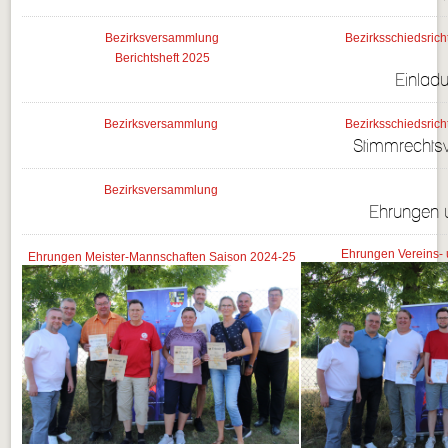
Bezirksversammlung
Bezirksschiedsric
Berichtsheft 2025
Einlad
Bezirksversammlung
Bezirksschiedsric
Stimmrechtsv
Bezirksversammlung
Ehrungen u
Ehrungen Vereins- 
Ehrungen Meister-Mannschaften Saison 2024-25