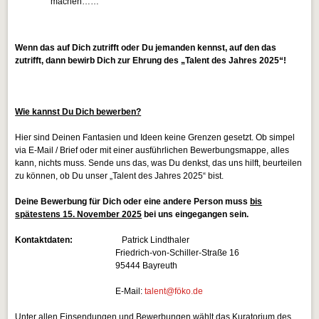
machen……
Wenn das auf Dich zutrifft oder Du jemanden kennst, auf den das
zutrifft, dann bewirb Dich zur Ehrung des „Talent des Jahres 2025“!
Wie kannst Du Dich bewerben?
Hier sind Deinen Fantasien und Ideen keine Grenzen gesetzt. Ob simpel
via E-Mail / Brief oder mit einer ausführlichen Bewerbungsmappe, alles
kann, nichts muss. Sende uns das, was Du denkst, das uns hilft, beurteilen
zu können, ob Du unser „Talent des Jahres 2025“ bist.
Deine Bewerbung für Dich oder eine andere Person muss
bis
spätestens 15. November 2025
bei uns eingegangen sein.
Kontaktdaten:
Patrick Lindthaler
Friedrich-von-Schiller-Straße 16
95444 Bayreuth
E-Mail:
talent@föko.de
Unter allen Einsendungen und Bewerbungen wählt das Kuratorium des