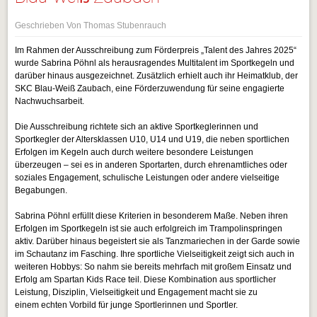
Geschrieben Von Thomas Stubenrauch
Im Rahmen der Ausschreibung zum Förderpreis „Talent des Jahres 2025“
wurde Sabrina Pöhnl als herausragendes Multitalent im Sportkegeln und
darüber hinaus ausgezeichnet. Zusätzlich erhielt auch ihr Heimatklub, der
SKC Blau-Weiß Zaubach, eine Förderzuwendung für seine engagierte
Nachwuchsarbeit.
Die Ausschreibung richtete sich an aktive Sportkeglerinnen und
Sportkegler der Altersklassen U10, U14 und U19, die neben sportlichen
Erfolgen im Kegeln auch durch weitere besondere Leistungen
überzeugen – sei es in anderen Sportarten, durch ehrenamtliches oder
soziales Engagement, schulische Leistungen oder andere vielseitige
Begabungen.
Sabrina Pöhnl erfüllt diese Kriterien in besonderem Maße. Neben ihren
Erfolgen im Sportkegeln ist sie auch erfolgreich im Trampolinspringen
aktiv. Darüber hinaus begeistert sie als Tanzmariechen in der Garde sowie
im Schautanz im Fasching. Ihre sportliche Vielseitigkeit zeigt sich auch in
weiteren Hobbys: So nahm sie bereits mehrfach mit großem Einsatz und
Erfolg am Spartan Kids Race teil. Diese Kombination aus sportlicher
Leistung, Disziplin, Vielseitigkeit und Engagement macht sie zu
einem echten Vorbild für junge Sportlerinnen und Sportler.