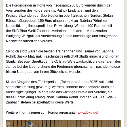
Die Fördergelder in Höhe von insgesamt 250 Euro wurden durch den
Vorsitzenden des Fördervereins, Patrick Lindthaler, und den
Kreisvorsitzenden der Sportkegler im oberfränkischen Norden, Stefan
Bänsch, übergeben. 150 Euro gingen direkt an Sabrina Pöhnl zur
Unterstützung ihrer sportlichen Entwicklung. Weitere 100 Euro erhielt
der SKC Blau-Weiß Zaubach, vertreten durch den 1. Vorsitzenden
Wolfgang Witzgall, als Anerkennung für die nachhaltige und erfolgreiche
Nachwuchsarbeit des Vereins.
Sichtlich stolz waren die beiden Trainerinnen und Trainer von Sabrina
Pöhnl: Saskia Matysiak (Faschingsgesellschaft Stadtsteinach) und Florian
Staritz (Betreuer Sportkegeln SKC Blau-Weiß Zaubach), die das Talent des
Jahres bei der Überreichung der Förderung überraschten, nachdem diese
bis zur Übergabe von ihrem Glück nichts wusste.
Mit der Vergabe des Förderpreises „Talent des Jahres 2025“ soll nicht nur
sportliche Leistung gewürdigt werden, sondern insbesondere auch die
Vielseitigkeit junger Talente und das wichtige Umfeld der Vereine, die
diese Entwicklung ermöglichen. Sabrina Pöhnl und der SKC Blau-Weiß
Zaubach stehen beispielhaft für diese Werte.
Weitere Informationen zum Förderverein unter
www.föko.de!