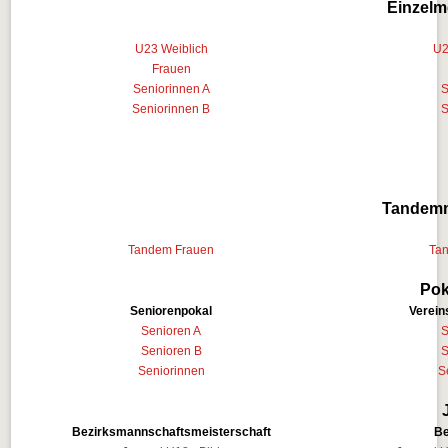
Einzelm
U23 Weiblich
U2
Frauen
Seniorinnen A
S
Seniorinnen B
S
Tandemm
Tandem Frauen
Ta
Pok
Seniorenpokal
Verei
Senioren A
S
Senioren B
S
Seniorinnen
S
Bezirksmannschaftsmeisterschaft
Be