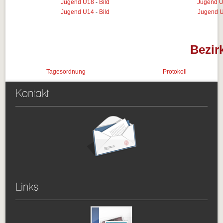
Jugend U18
-
Bild
Jugend U
Jugend U14
-
Bild
Jugend U
Bezir
Tagesordnung
Protokoll
Kontakt
Links