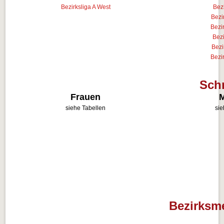
Bezirksliga A West
Bezi
Bezi
Bezi
Bezi
Bezi
Bezi
Schn
Frauen
siehe Tabellen
sie
Bezirksme