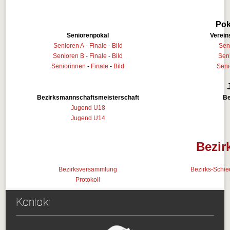
Pok
Seniorenpokal
Verei
Senioren A
-
Finale
-
Bild
Sen
Senioren B
-
Finale
-
Bild
Sen
Seniorinnen
-
Finale
-
Bild
Seni
Bezirksmannschaftsmeisterschaft
Be
Jugend U18
Jugend U14
Bezir
Bezirksversammlung
Bezirks-Schie
Protokoll
Kontakt