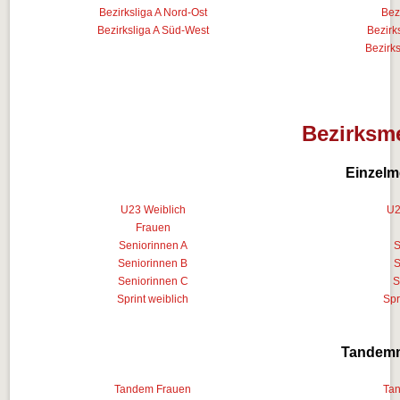
Bezirksliga A Nord-Ost
Bez
Bezirksliga A Süd-West
Bezirk
Bezirk
Bezirksme
Einzelm
U23 Weiblich
U2
Frauen
Seniorinnen A
S
Seniorinnen B
S
Seniorinnen C
S
Sprint weiblich
Spr
Tandemm
Tandem Frauen
Ta